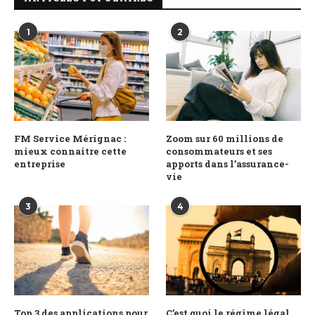
1
2
FM Service Mérignac :
Zoom sur 60 millions de
mieux connaitre cette
consommateurs et ses
entreprise
apports dans l’assurance-
vie
3
4
Top 3 des applications pour
C’est quoi le régime légal