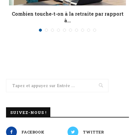
Combien touche-t-on à la retraite par rapport
R
à...
SUIVEZ-NOUS !
FACEBOOK
TWITTER