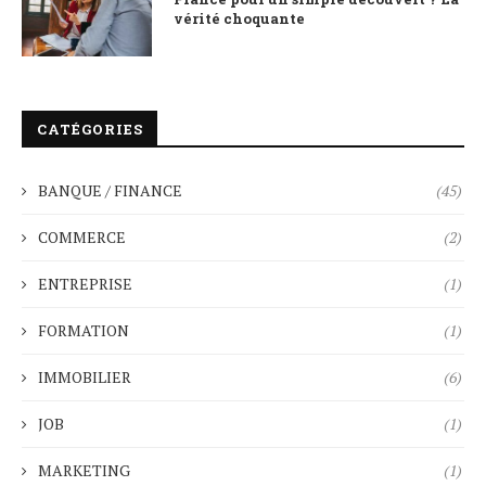
vérité choquante
CATÉGORIES
BANQUE / FINANCE
(45)
COMMERCE
(2)
ENTREPRISE
(1)
FORMATION
(1)
IMMOBILIER
(6)
JOB
(1)
MARKETING
(1)