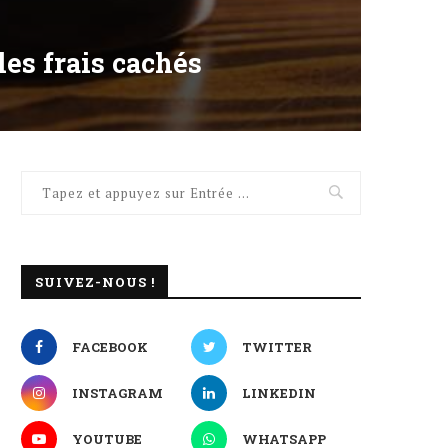
les frais cachés
SUIVEZ-NOUS !
FACEBOOK
TWITTER
INSTAGRAM
LINKEDIN
YOUTUBE
WHATSAPP