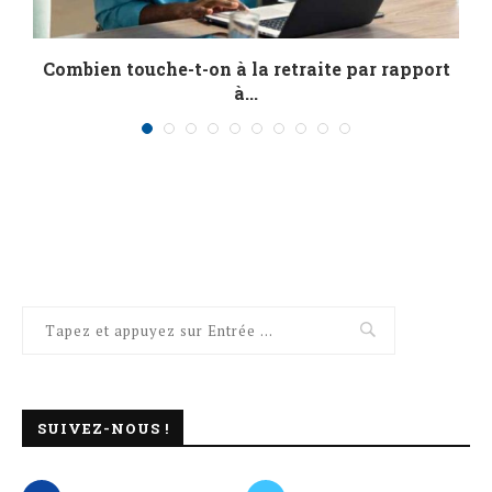
Combien touche-t-on à la retraite par rapport
R
à...
SUIVEZ-NOUS !