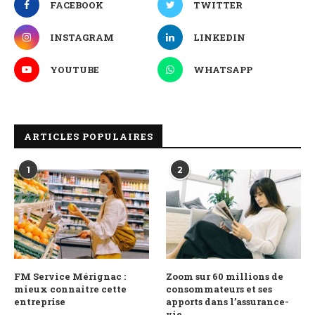
FACEBOOK
TWITTER
INSTAGRAM
LINKEDIN
YOUTUBE
WHATSAPP
ARTICLES POPULAIRES
1
2
FM Service Mérignac :
Zoom sur 60 millions de
mieux connaitre cette
consommateurs et ses
entreprise
apports dans l’assurance-
vie