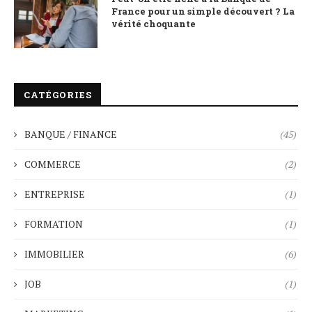
France pour un simple découvert ? La
vérité choquante
CATÉGORIES
BANQUE / FINANCE
(45)
COMMERCE
(2)
ENTREPRISE
(1)
FORMATION
(1)
IMMOBILIER
(6)
JOB
(1)