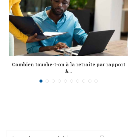
Combien touche-t-on à la retraite par rapport
R
à...