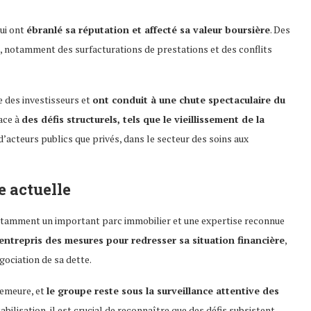
ui ont
ébranlé sa réputation et affecté sa valeur boursière
. Des
, notamment des surfacturations de prestations et des conflits
e des investisseurs et
ont conduit à une chute spectaculaire du
face à
des défis structurels, tels que le vieillissement de la
 d’acteurs publics que privés, dans le secteur des soins aux
e actuelle
notamment un important parc immobilier et une expertise reconnue
entrepris des mesures pour redresser sa situation financière
,
gociation de sa dette.
demeure, et
le groupe reste sous la surveillance attentive des
stabilisation, il est crucial de reconnaître que des défis subsistent.