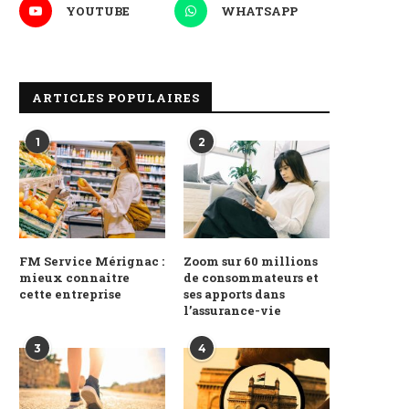
YOUTUBE
WHATSAPP
ARTICLES POPULAIRES
1
2
FM Service Mérignac :
Zoom sur 60 millions
mieux connaitre
de consommateurs et
cette entreprise
ses apports dans
l’assurance-vie
3
4